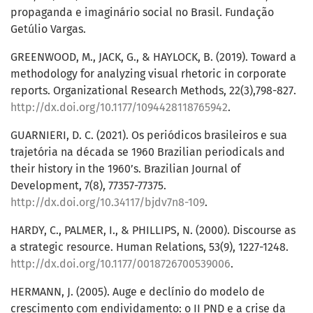
propaganda e imaginário social no Brasil. Fundação
Getúlio Vargas.
GREENWOOD, M., JACK, G., & HAYLOCK, B. (2019). Toward a
methodology for analyzing visual rhetoric in corporate
reports. Organizational Research Methods, 22(3),798-827.
http://dx.doi.org/10.1177/1094428118765942
.
GUARNIERI, D. C. (2021). Os periódicos brasileiros e sua
trajetória na década se 1960 Brazilian periodicals and
their history in the 1960’s. Brazilian Journal of
Development, 7(8), 77357-77375.
http://dx.doi.org/10.34117/bjdv7n8-109
.
HARDY, C., PALMER, I., & PHILLIPS, N. (2000). Discourse as
a strategic resource. Human Relations, 53(9), 1227-1248.
http://dx.doi.org/10.1177/0018726700539006
.
HERMANN, J. (2005). Auge e declínio do modelo de
crescimento com endividamento: o II PND e a crise da