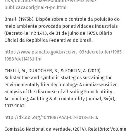
1979/decreto-76389-3-outubro-1975-424990-
publicacaooriginal-1-pe.html
Brasil. (1975b). Dispõe sobre o controle da poluição do
meio ambiente provocada por atividades industriais
(Decreto-lei nº 1.413, de 31 de julho de 1975). Diário
Oficial da República Federativa do Brasil.
https://www.planalto.gov.br/ccivil_03/decreto-lei/1965-
1988/del1413.htm
CHELLI, M., DUROCHER, S., & FORTIN, A. (2019).
Substantive and symbolic strategies sustaining the
environmentally friendly ideology: A media-sensitive
analysis of the discourse of a leading French utility.
Accounting, Auditing & Accountability Journal, 34(4),
1013-1042.
http://dx.doi.org/10.1108/AAAJ-02-2018-3343
.
Comissão Nacional da Verdade. (2014). Relatório: Volume