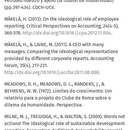
Petróleo nuestro y ajeno (la ilusión de modernidad)
(pp.397-434). CDCH-UCV.
MÄKELÄ, H. (2013). On the ideological role of employee
reporting. Critical Perspectives on Accounting, 24(4-5),
360-378.
http://dx.doi.org/10.1016/j.cpa.2012.11.004
.
MÄKELÄ, H., & LAINE, M. (2011). A CEO with many
messages: Comparing the ideological representations
provided by different corporate reports. Accounting
Forum, 35(4), 217-231.
http://dx.doi.org/10.1016/j.accfor.2011.06.008
.
MEADOWS, D. H., MEADOWS, D. L., RANDERS, J., &
BEHRENS, W. W. (1972). Limites do crescimento: Um
relatório para o projeto do Clube de Roma sobre o
dilema da humanidade. Perspectiva.
MILNE, M. J., TREGIDGA, H., & WALTON, S. (2009). Words not
actions! The ideological role of sustainable development