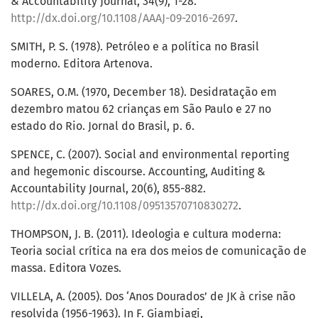
& Accountability Journal, 34(9), 1-28.
http://dx.doi.org/10.1108/AAAJ-09-2016-2697
.
SMITH, P. S. (1978). Petróleo e a política no Brasil
moderno. Editora Artenova.
SOARES, O.M. (1970, December 18). Desidratação em
dezembro matou 62 crianças em São Paulo e 27 no
estado do Rio. Jornal do Brasil, p. 6.
SPENCE, C. (2007). Social and environmental reporting
and hegemonic discourse. Accounting, Auditing &
Accountability Journal, 20(6), 855-882.
http://dx.doi.org/10.1108/09513570710830272
.
THOMPSON, J. B. (2011). Ideologia e cultura moderna:
Teoria social crítica na era dos meios de comunicação de
massa. Editora Vozes.
VILLELA, A. (2005). Dos ‘Anos Dourados’ de JK à crise não
resolvida (1956-1963). In F. Giambiagi,