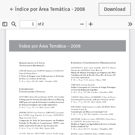
Return to Article Details
←
Índice por Área Temática - 2008
Download